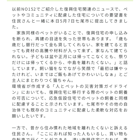
以前NO152でご紹介した復興住宅関連のニュースで、ペ
ットやコミュニティに配慮した住宅についての要望書を
住民さんと一緒に本日5月7日七尾市に提出してきまし
た。
家族同様のペットがいることで、復興住宅の申し込み
を断られ、再建の目途を失った世帯もあります。「歳も
歳だし銀行だって金も貸してくれない、家を建てると言
っても資材の高騰や材料が入って来ず、家なんて建てら
れない。子どもは盆や正月には帰ってこなくとも、祭り
だけには帰ってくるから、中島を離れたくない。」と話
しています。飼い猫をなでながら笑顔で「最初は嫌やっ
たけれど、いまではご飯もあげてかわいいしなぁ」とご
主人にまとわりつく猫ちゃん。
環境省が作成する「人とペットの災害対策ガイドライ
ン」においても、復興住宅に移行する際のペットの飼養
の可否について、応急仮設住宅でのペットの飼養と同様
に配慮することと示されています。七尾市やその他の自
治体でも既存のコミュニティに配慮した柔軟な対応をお
願いしたいです。
一方で、昔から住み慣れた地域を離れたくないと訴える
住民さん。「ここにおれば知った人もいるし、買い物も
自転車で行くことができる。遠い復興住宅になれば、車