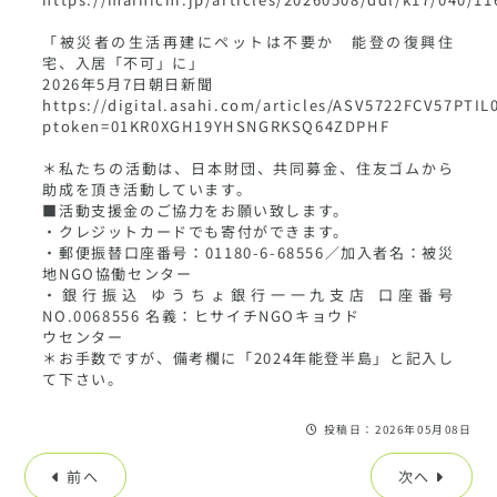
「被災者の生活再建にペットは不要か 能登の復興住
宅、入居「不可」に」
2026年5月7日朝日新聞
https://digital.asahi.com/articles/ASV5722FCV57PTI
ptoken=01KR0XGH19YHSNGRKSQ64ZDPHF
＊私たちの活動は、日本財団、共同募金、住友ゴムから
助成を頂き活動しています。
■活動支援金のご協力をお願い致します。
・クレジットカードでも寄付ができます。
・郵便振替口座番号：01180-6-68556／加入者名：被災
地NGO協働センター
・銀行振込 ゆうちょ銀行一一九支店 口座番号
NO.0068556 名義：ヒサイチNGOキョウド
ウセンター
＊お手数ですが、備考欄に「2024年能登半島」と記入し
て下さい。
投稿日：2026年05月08日
前へ
次へ