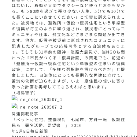
はないし、移動が大変でタクシーなど使うとお金もかか
る。もう80歳を過ぎて残り少ない人生、5分でも10分で
も長くここにいさせてください」と切実に訴えられまし
た。被災地では、避難所→仮設→復興住宅という単線型
の復興が毎回のように繰り返され、被災者にとってはコ
ミュニティや仕事、孤立死などさまざまな問題が出てき
ます。他方、仮設や被災前に形成されたコミュニティに
配慮したグループでの応募可能とする自治体もありま
す。そもそも31年前の阪神・淡路大震災で、当NGOも関
わった『市民がつくる「復興計画」の策定でも、前述の
「避難所→仮設→復興住宅という単線型の住まいの復興
政策」に対して、「多様な選択肢を設けるべきだ」と提
案しました。自治体にとっても長期的な再建に向けて、
苦渋の決断が迫られますが、いま一度住民の想いに寄り
添った計画を再考しててもらえればと思います。
（増島智子）
関連掲載記事
「ペット可住宅、整備検討 七尾市、方針一転 仮設住
民ら 署名活動、要望書 」 2026
年5月8日毎日新聞
https://mainichi.jp/articles/20260508/ddl/k17/040/1