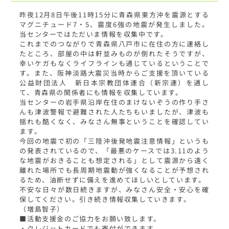
昨夜12月8日午後11時15分に青森県東方沖を震源とする
マグニチュード7・5、震度6強の地震が発生しました。
当センターではただいま情報を収集中です。
これまでのつながりで青森県八戸市に在住の方に連絡し
たところ、部屋の中は軒並みものが倒れたそうですが、
幸いケガもなくライフラインも通じているということで
す。また、阪神淡路大震災当時からご支援を頂いている
公益財団法人 新日本宗教団体連合（新宗連）を通し
て、青森県の関係者にも情報を収集しています。
当センターの岩手県沿岸在住のまけないぞうの作り手さ
んも津波警報で避難された人たちもいましたが、津波も
揺れも酷くなく、みなさん無事ということを確認してい
ます。
今回の地震で初の「三陸沖後発地震注意情報」というも
の発表されているので、「最悪のケースでは3.11のよう
な地震がおきることも想定される」として震源から遠く
離れた場所でも長周期地震動が強くなることが予想され
るため、油断せずに備えを進めてほしいとしています。
不安な日々が数日続きますが、みなさん安全・安心を確
保してください。引き続き情報収集していきます。
（増島智子）
■活動支援金のご協力をお願い致します。
・クレジットカードでも寄付ができます。